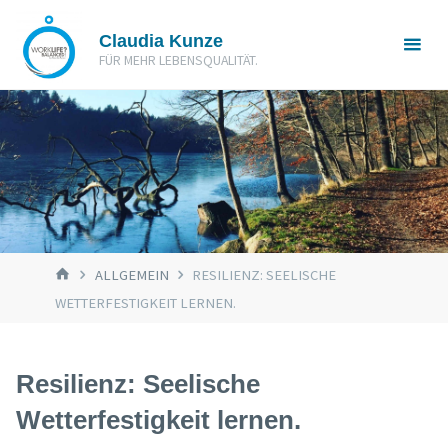
Zum
Claudia Kunze
Inhalt
FÜR MEHR LEBENSQUALITÄT.
springen
START
ALLGEMEIN
RESILIENZ: SEELISCHE
WETTERFESTIGKEIT LERNEN.
Resilienz: Seelische
Wetterfestigkeit lernen.