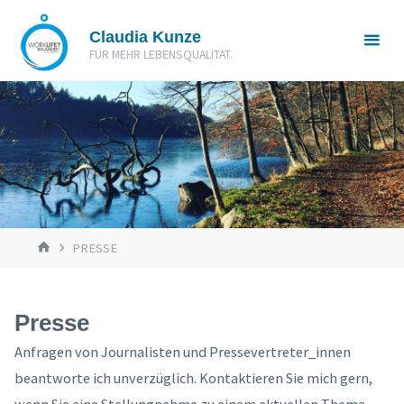
Zum
Claudia Kunze
Inhalt
FÜR MEHR LEBENSQUALITÄT.
springen
START
PRESSE
Presse
Anfragen von Journalisten und Pressevertreter_innen
beantworte ich unverzüglich. Kontaktieren Sie mich gern,