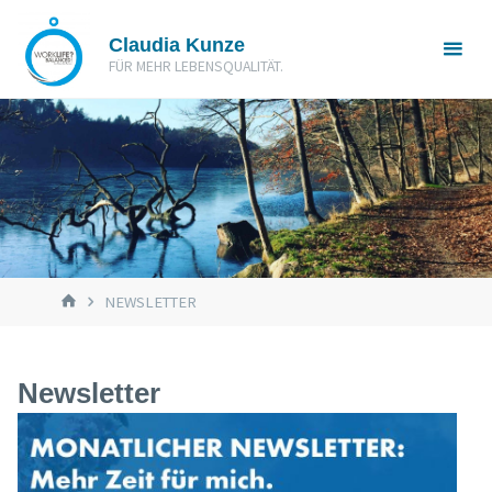
Zum
Claudia Kunze
Inhalt
FÜR MEHR LEBENSQUALITÄT.
springen
START
NEWSLETTER
Newsletter