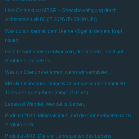
Live-Onlinekurs: MBSR – Stressbewältigung durch
Achtsamkeit ab 03.07.2026 (Fr 09:00 Uhr)
Was du tun kannst, damit keine Vögel in deinem Kopf
nisten.
Gute Gewohnheiten entwickeln, die bleiben – statt auf
Strohfeuer zu setzen.
Was wir über uns erfahren, wenn wir vermissen.
MBSR-Onlinekurs: Deine Krankenkasse übernimmt 80-
100% der Kursgebühr (mind. 75 Euro)
Leben ist Wandel. Wandel ist Leben.
Podcast #043: Minimalismus und die fünf Freiheiten nach
Virginia Satir
Podcast #042: Die vier Jahreszeiten des Lebens