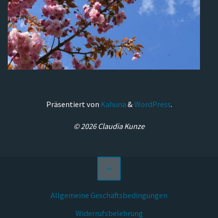
Präsentiert von
Kahuna
&
WordPress
.
© 2026 Claudia Kunze
Allgemeine Geschäftsbedingungen
Widerrufsbelehrung