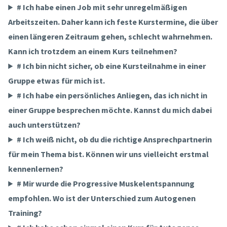
#
Ich habe einen Job mit sehr unregelmäßigen
Arbeitszeiten. Daher kann ich feste Kurstermine, die über
einen längeren Zeitraum gehen, schlecht wahrnehmen.
Kann ich trotzdem an einem Kurs teilnehmen?
#
Ich bin nicht sicher, ob eine Kursteilnahme in einer
Gruppe etwas für mich ist.
# Ich habe ein persönliches Anliegen, das ich nicht in
einer Gruppe besprechen möchte. Kannst du mich dabei
auch unterstützen?
#
Ich weiß nicht, ob du die richtige Ansprechpartnerin
für mein Thema bist. Können wir uns vielleicht erstmal
kennenlernen?
# Mir wurde die Progressive Muskelentspannung
empfohlen. Wo ist der Unterschied zum Autogenen
Training?