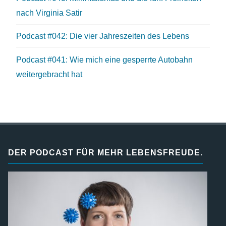
nach Virginia Satir
Podcast #042: Die vier Jahreszeiten des Lebens
Podcast #041: Wie mich eine gesperrte Autobahn
weitergebracht hat
DER PODCAST FÜR MEHR LEBENSFREUDE.