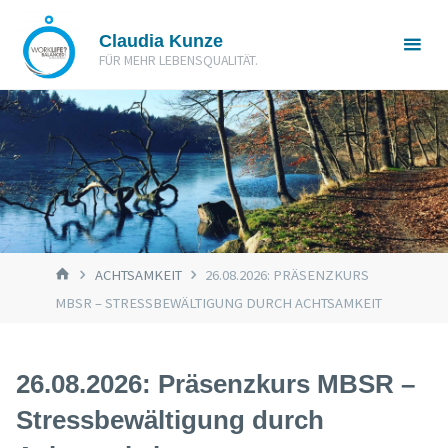
Zum
Claudia Kunze
Inhalt
FÜR MEHR LEBENSQUALITÄT.
springen
START
ACHTSAMKEIT
26.08.2026: PRÄSENZKURS
MBSR – STRESSBEWÄLTIGUNG DURCH ACHTSAMKEIT
26.08.2026: Präsenzkurs MBSR –
Stressbewältigung durch