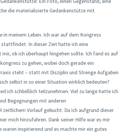
 Gedankenstütze: Ein Foto, einen Gegenstand, eine
che die materialisierte Gedankenstütze mit
e
in meinem Leben. Ich war auf dem Kongress
stattfindet. In dieser Zeit hatte ich eine
ir, ob ich überhaupt hingehen sollte. Ich fand es auf
nskongress zu gehen, wobei doch gerade ein
axis steht – statt mit Disziplin und Strenge Aufgaben
h selbst in so einer Situation wirklich bedeuten?
 ich schließlich teilzunehmen. Viel zu lange hatte ich
 und Begegnungen mit anderen
l zeitlichem Vorlauf gebucht. Da ich aufgrund dieser
ner mich hinzufahren. Dank seiner Hilfe war es mir
 waren inspirierend und es machte mir ein gutes