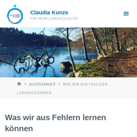
Zum
Claudia Kunze
Inhalt
FÜR MEHR LEBENSQUALITÄT.
springen
START
ACHTSAMKEIT
WAS WIR AUS FEHLERN
LERNEN KÖNNEN
Was wir aus Fehlern lernen
können