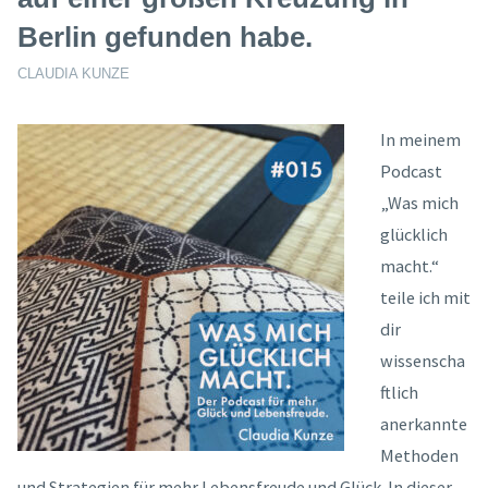
Berlin gefunden habe.
CLAUDIA KUNZE
In meinem
Podcast
„Was mich
glücklich
macht.“
teile ich mit
dir
wissenscha
ftlich
anerkannte
Methoden
und Strategien für mehr Lebensfreude und Glück. In dieser