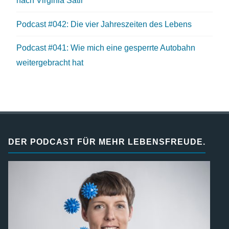
nach Virginia Satir
Podcast #042: Die vier Jahreszeiten des Lebens
Podcast #041: Wie mich eine gesperrte Autobahn
weitergebracht hat
DER PODCAST FÜR MEHR LEBENSFREUDE.