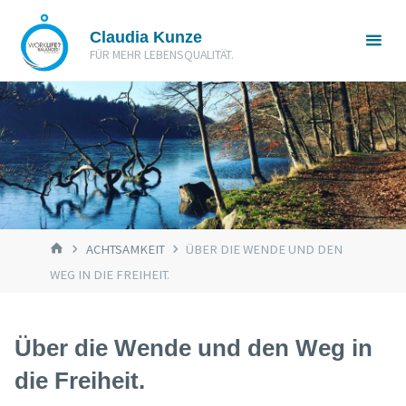
Zum
Claudia Kunze
Inhalt
FÜR MEHR LEBENSQUALITÄT.
springen
START
ACHTSAMKEIT
ÜBER DIE WENDE UND DEN
WEG IN DIE FREIHEIT.
Über die Wende und den Weg in
die Freiheit.