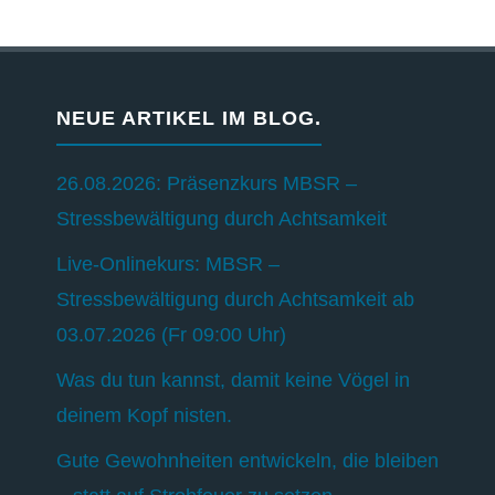
NEUE ARTIKEL IM BLOG.
26.08.2026: Präsenzkurs MBSR –
Stressbewältigung durch Achtsamkeit
Live-Onlinekurs: MBSR –
Stressbewältigung durch Achtsamkeit ab
03.07.2026 (Fr 09:00 Uhr)
Was du tun kannst, damit keine Vögel in
deinem Kopf nisten.
Gute Gewohnheiten entwickeln, die bleiben