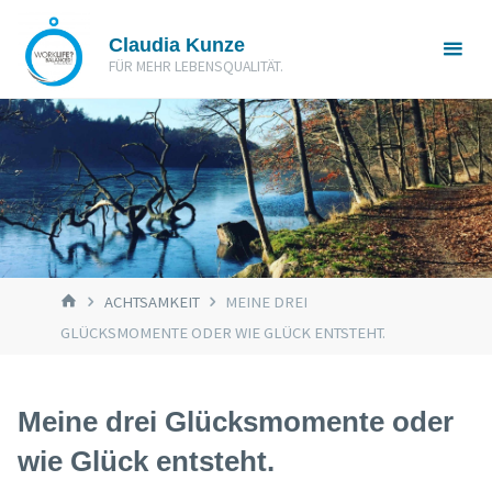
Zum
Claudia Kunze
Inhalt
FÜR MEHR LEBENSQUALITÄT.
springen
START
ACHTSAMKEIT
MEINE DREI
GLÜCKSMOMENTE ODER WIE GLÜCK ENTSTEHT.
Meine drei Glücksmomente oder
wie Glück entsteht.