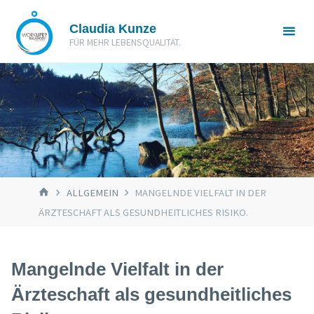
Zum
Claudia Kunze
Inhalt
FÜR MEHR LEBENSQUALITÄT.
springen
START
ALLGEMEIN
MANGELNDE VIELFALT IN DER
ÄRZTESCHAFT ALS GESUNDHEITLICHES RISIKO.
Mangelnde Vielfalt in der
Ärzteschaft als gesundheitliches