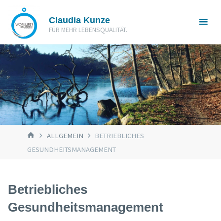
Zum
Claudia Kunze
Inhalt
FÜR MEHR LEBENSQUALITÄT.
springen
START
ALLGEMEIN
BETRIEBLICHES
GESUNDHEITSMANAGEMENT
Betriebliches
Gesundheitsmanagement