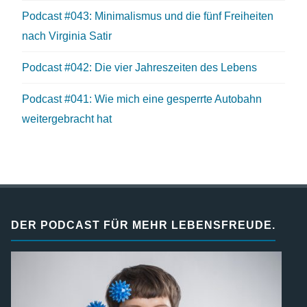
Podcast #043: Minimalismus und die fünf Freiheiten
nach Virginia Satir
Podcast #042: Die vier Jahreszeiten des Lebens
Podcast #041: Wie mich eine gesperrte Autobahn
weitergebracht hat
DER PODCAST FÜR MEHR LEBENSFREUDE.