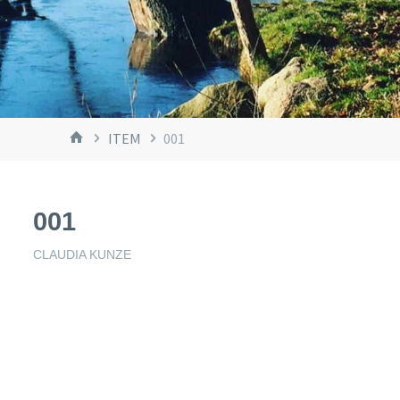
START
ITEM
001
001
CLAUDIA KUNZE