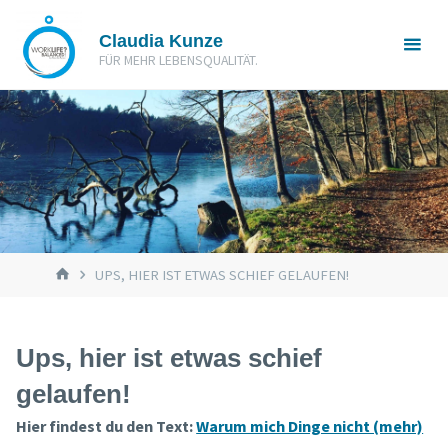
Zum
Claudia Kunze
Inhalt
FÜR MEHR LEBENSQUALITÄT.
springen
START
UPS, HIER IST ETWAS SCHIEF GELAUFEN!
Ups, hier ist etwas schief
gelaufen!
Hier findest du den Text:
Warum mich Dinge nicht (mehr)