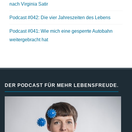
nach Virginia Satir
Podcast #042: Die vier Jahreszeiten des Lebens
Podcast #041: Wie mich eine gesperrte Autobahn
weitergebracht hat
DER PODCAST FÜR MEHR LEBENSFREUDE.