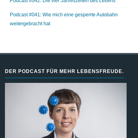
Podcast #042: Die vier Jahreszeiten des Lebens
Podcast #041: Wie mich eine gesperrte Autobahn
weitergebracht hat
DER PODCAST FÜR MEHR LEBENSFREUDE.