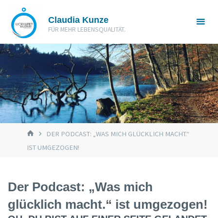
Zum
Claudia Kunze
Inhalt
FÜR MEHR LEBENSQUALITÄT.
springen
START
DER PODCAST: „WAS MICH GLÜCKLICH MACHT.“
IST UMGEZOGEN!
Der Podcast: „Was mich
glücklich macht.“ ist umgezogen!