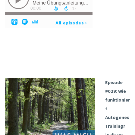
Episode
#029: Wie
funktionier
t
Autogenes
Training?
In dieser