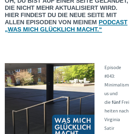
OH, DU BIST AUF EINER SEITE GELANDET,
DIE NICHT MEHR AKTUALISIERT WIRD.
HIER FINDEST DU DIE NEUE SEITE MIT
ALLEN EPISODEN VON MEINEM
PODCAST
„WAS MICH GLÜCKLICH MACHT.“
Episode
#043:
Minimalism
us und
die
fünf
Frei
heiten nach
Virginia
Satir