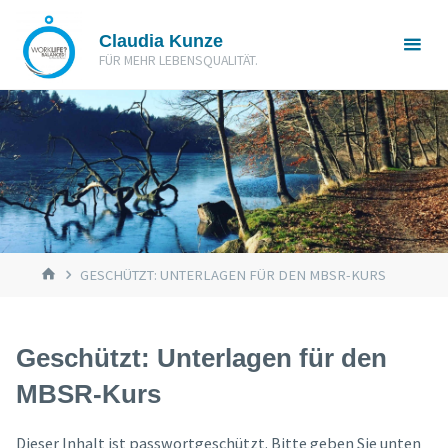
Zum
Claudia Kunze
Inhalt
FÜR MEHR LEBENSQUALITÄT.
springen
START
GESCHÜTZT: UNTERLAGEN FÜR DEN MBSR-KURS
Geschützt: Unterlagen für den
MBSR-Kurs
Dieser Inhalt ist passwortgeschützt. Bitte geben Sie unten