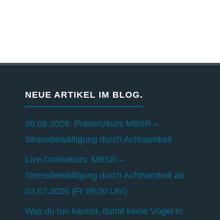
NEUE ARTIKEL IM BLOG.
26.08.2026: Präsenzkurs MBSR –
Stressbewältigung durch Achtsamkeit
Live-Onlinekurs: MBSR –
Stressbewältigung durch Achtsamkeit ab
03.07.2026 (Fr 09:00 Uhr)
Was du tun kannst, damit keine Vögel in