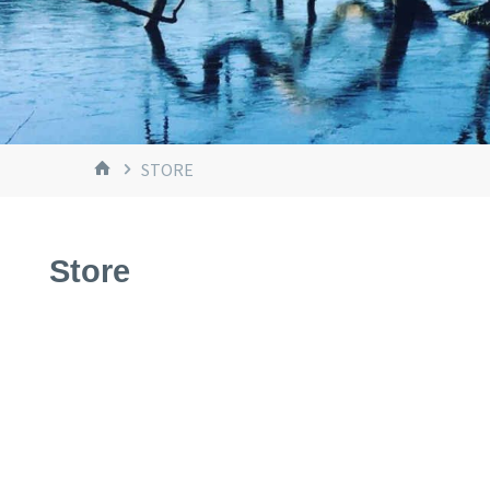
START
STORE
Store