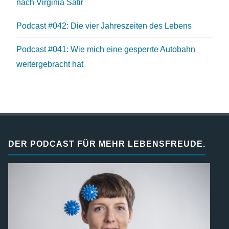
nach Virginia Satir
Podcast #042: Die vier Jahreszeiten des Lebens
Podcast #041: Wie mich eine gesperrte Autobahn
weitergebracht hat
DER PODCAST FÜR MEHR LEBENSFREUDE.