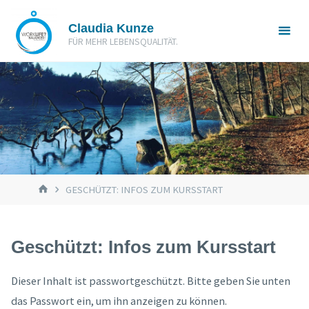
Zum
Claudia Kunze
Inhalt
FÜR MEHR LEBENSQUALITÄT.
springen
START
GESCHÜTZT: INFOS ZUM KURSSTART
Geschützt: Infos zum Kursstart
Dieser Inhalt ist passwortgeschützt. Bitte geben Sie unten
das Passwort ein, um ihn anzeigen zu können.